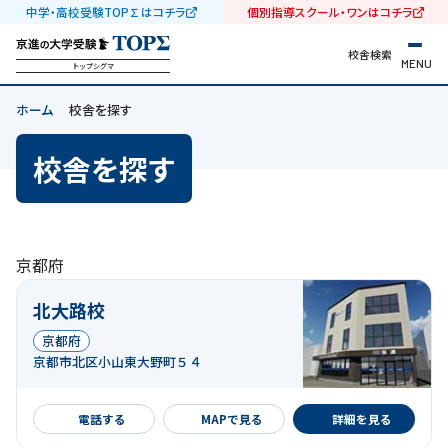
中学・高校受験TOP∑はコチラ
個別指導スクール・ワンはコチラ
校舎検索
MENU
トップシグマ
ホーム
校舎を探す
校舎を探す
京都府
北大路校
京都府
京都市北区小山東大野町５４
詳細を見る
電話する
MAPで見る
詳細を見る