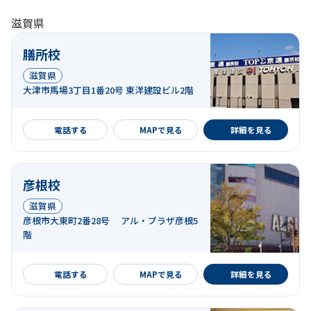
滋賀県
膳所校
滋賀県
大津市馬場3丁目1番20号 東洋建設ビル2階
詳細を見る
電話する
MAPで見る
詳細を見る
彦根校
滋賀県
彦根市大東町2番28号 アル・プラザ彦根5
階
詳細を見る
電話する
MAPで見る
詳細を見る