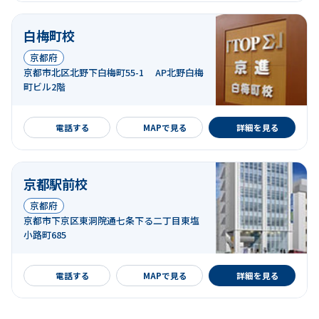
白梅町校
京都府
京都市北区北野下白梅町55-1 AP北野白梅
町ビル2階
詳細を見る
電話する
MAPで見る
詳細を見る
京都駅前校
京都府
京都市下京区東洞院通七条下る二丁目東塩
小路町685
詳細を見る
電話する
MAPで見る
詳細を見る