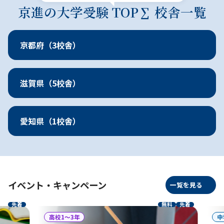
京進の大学受験 TOP∑ 校舎一覧
地域に特化した特色ある指導を
京都府（3校舎）
滋賀県（5校舎）
愛知県（1校舎）
イベント・キャンペーン
一覧を見る
先着
無料
先着
高校1〜3年
中学