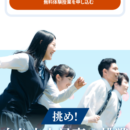
無料体験授業を申し込む
現役合格、過去最高更新！
国公立大学の現役合格者、過去最高809名。
東京大学、京都大学の現役合格者、過去最高66名。
国公立大学医学部医学科の現役合格者、25名。
国公立大学8校（東京大学、京都大学、大阪大学、神戸大学、
関関同立の現役合格者、過去最高1,494名
産近甲龍の現役合格者、過去最高1,733名