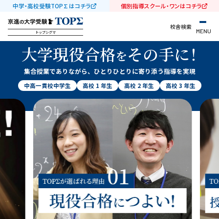
中学・高校受験TOP∑はコチラ
個別指導スクール・ワンはコチラ
校舎検索
MENU
トップシグマ
大学現役合格
その手
に！
大学
を
集合授業でありながら、ひとりひとりに寄り添う指導を実現
中高一貫校中学生
高校 1 年生
高校 2 年生
高校 3 年生