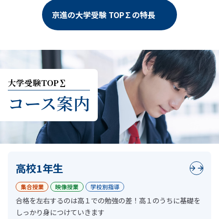
京進の大学受験 TOP∑の特長
大学受験トップシグマ コース案内
大学受験TOP∑
コース案内
高校1年生
集合授業
映像授業
学校別指導
合格を左右するのは高１での勉強の差！高１のうちに基礎を
しっかり身につけていきます