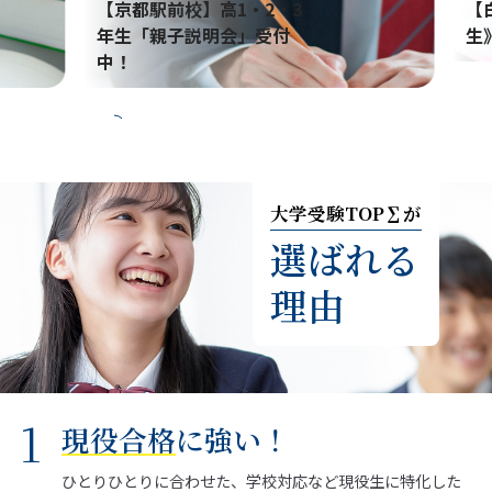
【京都駅前校】高1・2・3
【白
年生「親子説明会」受付
生》
中！
大学受験トップシグマが選ば
大学受験TOP∑が
選ばれる
理由
現役合格
に強い！
ひとりひとりに合わせた、学校対応など現役生に特化した