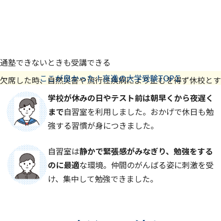
通塾できないときも受講できる
ここが良かった！京進の大学受験TOP∑
欠席した時、自然災害や流行性疾病により止むを得ず休校とす
る場合なども、スマートフォンやタブレット、PCなどを利用
学校が休みの日やテスト前は朝早くから夜遅く
して校舎でも自宅でも授業を視聴できます。
まで
自習室を利用しました。おかげで休日も勉
強する習慣が身につきました。
自習室は
静かで緊張感がみなぎり、勉強をする
のに最適
な環境。仲間のがんばる姿に刺激を受
け、集中して勉強できました。