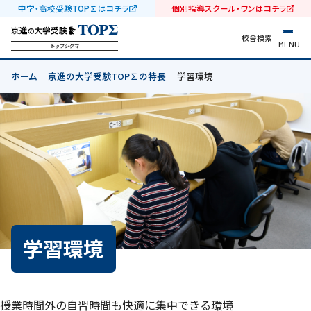
中学・高校受験TOP∑はコチラ
個別指導スクール・ワンはコチラ
校舎検索
MENU
トップシグマ
ホーム
京進の大学受験TOP∑の特長
学習環境
学習環境
授業時間外の自習時間も快適に集中できる環境