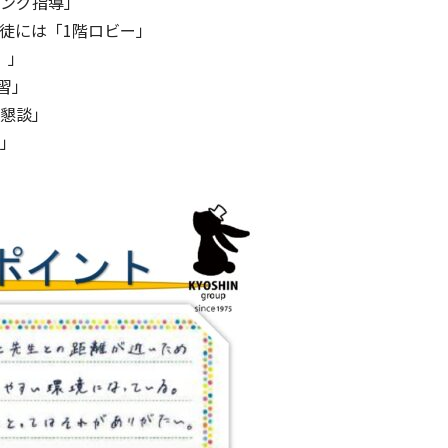
ング指導」
徒には「1階ロビー」
）」
習」
懇談」
」