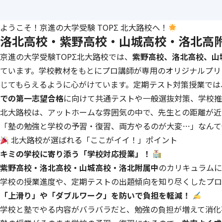
ようこそ！京進の大学受験 TOPΣ 北大路校へ！
洛北高校・紫野高校・山城高校・洛北高
京進の大学受験TOPΣ北大路校では、
紫野高校、洛北高校、山
ています。
学校教材をもとにプロ講師が専用のオリジナルプリ
じてもらえるように心がけています。定期テスト対策授業では
での第一志望合格
に向けて共通テストや一般選抜対策、学校推
北大路校は、アットホームな雰囲気の中で、先生との距離が近
「塾の勉強と学校の予習・復習、両方やるのが大変…」なんて
北大路校が選ばれる「ここがイイ！」ポイント
キミの学校に寄り添う「学校対応授業」！
紫野高校・洛北高校・山城高校・洛北附属中
のカリキュラムに
学校の授業進度や、定期テストの出題傾向を知り尽くしたプロ
「上滑り」や「ダブルワーク」を防いで負担を軽減！
学校と塾でやる内容がバラバラだと、勉強の負担が増えて消化