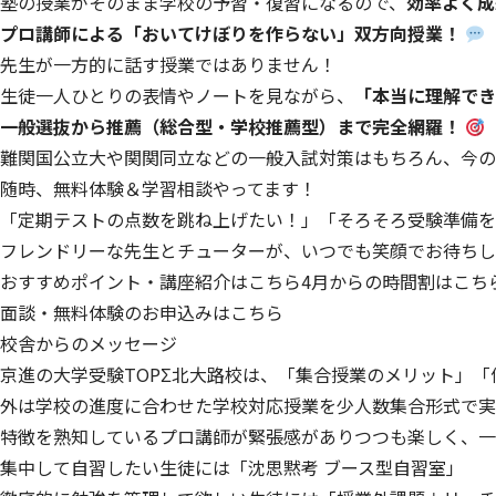
塾の授業がそのまま学校の予習・復習になるので、
効率よく成
プロ講師による「おいてけぼりを作らない」双方向授業！
先生が一方的に話す授業ではありません！
生徒一人ひとりの表情やノートを見ながら、
「本当に理解でき
一般選抜から推薦（総合型・学校推薦型）まで完全網羅！
難関国公立大や関関同立などの一般入試対策はもちろん、今の
随時、無料体験＆学習相談やってます！
「定期テストの点数を跳ね上げたい！」「そろそろ受験準備を
フレンドリーな先生とチューターが、いつでも笑顔でお待ちし
おすすめポイント・講座紹介はこちら
4月からの時間割はこち
面談・無料体験のお申込みはこちら
校舎からのメッセージ
京進の大学受験TOPΣ北大路校
は、「集合授業のメリット」「
外は学校の進度に合わせた学校対応授業を少人数集合形式で実
特徴を熟知しているプロ講師が緊張感がありつつも楽しく、一
集中して自習したい生徒には「沈思黙考 ブース型自習室」