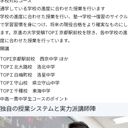
学校対応コース
通学している学校の進度に合わせた授業を行います
学校の進度に合わせた授業を行い、塾→学校→復習のサイクル
で学習習慣を身につけ、将来の現役合格をより確実なものにし
ます。京進の大学受験TOP∑京都駅前校を除き、各中学校の進
度に合わせた授業を行っています。
開講
TOPΣ京都駅前校 西京中学 ほか
TOP∑北大路校 洛北中学
TOP∑白梅町校 洛星中学
TOP∑守山校 県立守山中学
TOP∑千種校 東海中学
中高一貫中学生コースのポイント
独自の授業システムと実力派講師陣