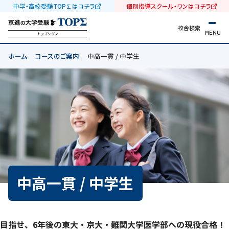
中学・高校受験TOP∑はコチラ
個別指導スクール・ワンはコチラ
校舎検索
MENU
トップシグマ
ホーム
コースのご案内
中高一貫 / 中学生
中高一貫 / 中学生
目指せ、6年後の東大・京大・難関大学医学部への現役合格！