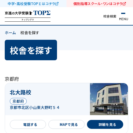
中学・高校受験TOP∑はコチラ
個別指導スクール・ワンはコチラ
校舎検索
MENU
トップシグマ
ホーム
校舎を探す
校舎を探す
京都府
北大路校
京都府
京都市北区小山東大野町５４
詳細を見る
電話する
MAPで見る
詳細を見る