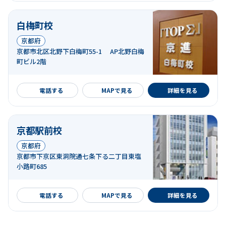
白梅町校
京都府
京都市北区北野下白梅町55-1 AP北野白梅
町ビル2階
詳細を見る
電話する
MAPで見る
詳細を見る
京都駅前校
京都府
京都市下京区東洞院通七条下る二丁目東塩
小路町685
詳細を見る
電話する
MAPで見る
詳細を見る