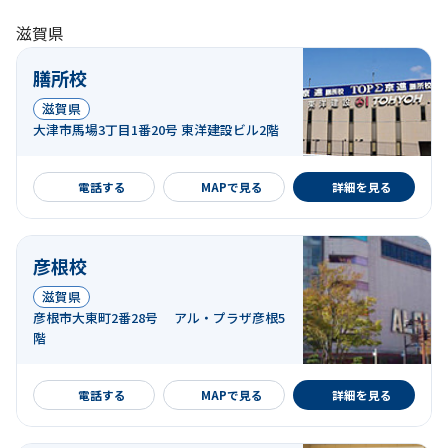
滋賀県
膳所校
滋賀県
大津市馬場3丁目1番20号 東洋建設ビル2階
詳細を見る
電話する
MAPで見る
詳細を見る
彦根校
滋賀県
彦根市大東町2番28号 アル・プラザ彦根5
階
詳細を見る
電話する
MAPで見る
詳細を見る