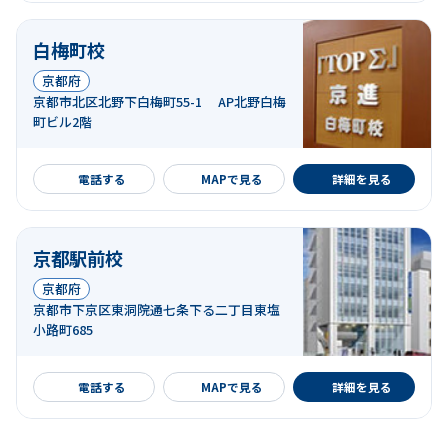
白梅町校
京都府
京都市北区北野下白梅町55-1 AP北野白梅
町ビル2階
詳細を見る
電話する
MAPで見る
詳細を見る
京都駅前校
京都府
京都市下京区東洞院通七条下る二丁目東塩
小路町685
詳細を見る
電話する
MAPで見る
詳細を見る