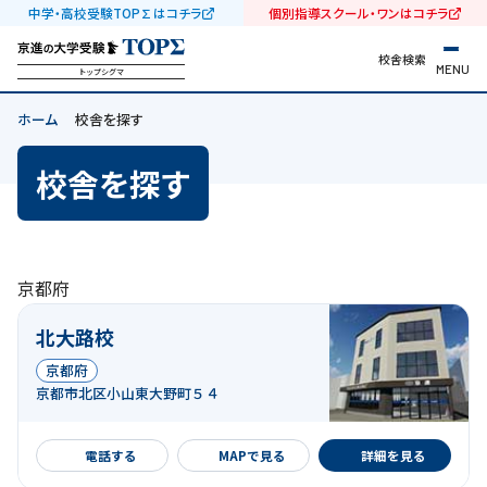
中学・高校受験TOP∑はコチラ
個別指導スクール・ワンはコチラ
校舎検索
MENU
トップシグマ
ホーム
校舎を探す
校舎を探す
京都府
北大路校
京都府
京都市北区小山東大野町５４
詳細を見る
電話する
MAPで見る
詳細を見る