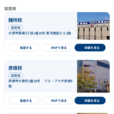
滋賀県
膳所校
滋賀県
大津市馬場3丁目1番20号 東洋建設ビル2階
詳細を見る
電話する
MAPで見る
詳細を見る
彦根校
滋賀県
彦根市大東町2番28号 アル・プラザ彦根5
階
詳細を見る
電話する
MAPで見る
詳細を見る