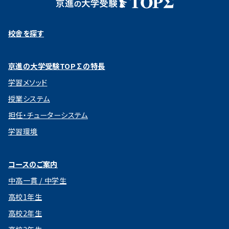
校舎を探す
京進の大学受験TOP∑の特長
学習メソッド
授業システム
担任・チューターシステム
学習環境
コースのご案内
中高一貫 / 中学生
高校1年生
高校2年生