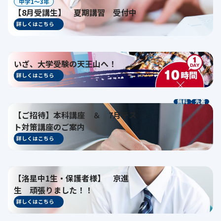
中学1〜3年
【8月受講生】 夏期講習 受付中
詳しくはこちら
いざ、大学受験の天王山へ！
詳しくはこちら
無料
先着
【ご招待】本科講座 ＆ 7月テス
ト対策講座のご案内
詳しくはこちら
【洛星中1生・保護者様】 京進
生 頑張りました！！
詳しくはこちら