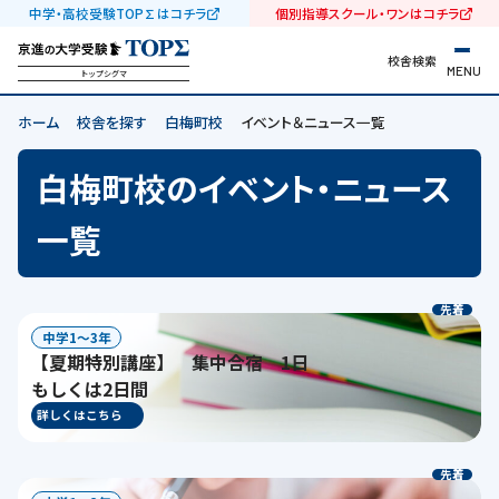
中学・高校受験TOP∑はコチラ
個別指導スクール・ワンはコチラ
校舎検索
MENU
トップシグマ
ホーム
校舎を探す
白梅町校
イベント＆ニュース一覧
白梅町校のイベント・ニュース
一覧
先着
中学1〜3年
【夏期特別講座】 集中合宿 1日
もしくは2日間
詳しくはこちら
先着