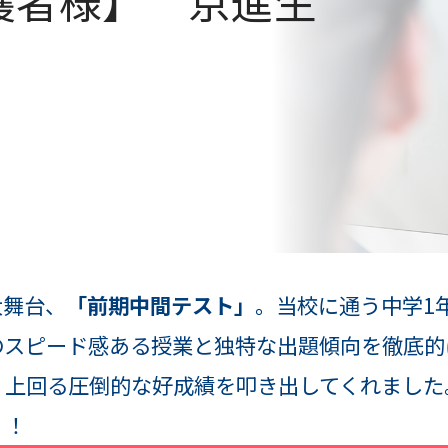
保護者様】 京進生
大舞台、
「前期中間テスト」
。当校に通う中学1
スピード感ある授業と独特な出題傾向を徹底的
く上回る圧倒的な好成績を叩き出してくれました
！！