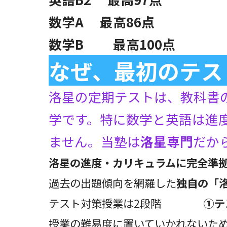
数学A 最高86点
数学B
最高100点
なぜ、最初のテス
洛星の定期テストは、教科書
学です。特に数学と英語は進
ません。当塾は
洛星専門
だか
洛星の進度・カリキュラムに完全準
過去の出題傾向を網羅した
独自の「
テスト対策授業は2段階
①テ
授業の難易度に置いていかれないた