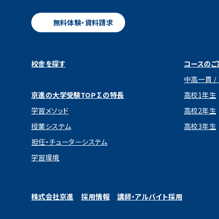
無料体験・資料請求
校舎を探す
コースのご
中高一貫 /
京進の大学受験TOP∑の特長
高校1年生
学習メソッド
高校2年生
授業システム
高校3年生
担任・チューターシステム
学習環境
株式会社京進
採用情報
講師・アルバイト採用