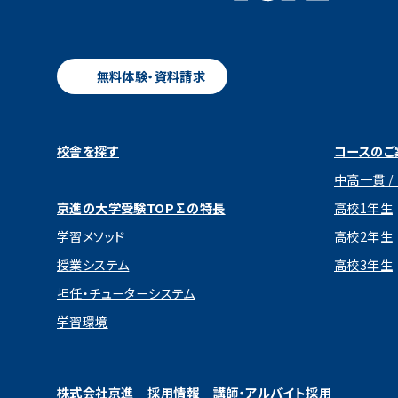
無料体験・資料請求
校舎を探す
コースのご
中高一貫 /
京進の大学受験TOP∑の特長
高校1年生
学習メソッド
高校2年生
授業システム
高校3年生
担任・チューターシステム
学習環境
株式会社京進
採用情報
講師・アルバイト採用