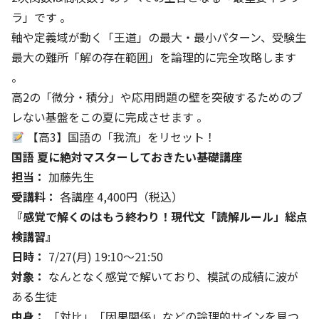
ラ」です 。
軸や定義域が動く「王道」の最大・最小パターン、受験生
最大の難所「解の存在範囲」を論理的に完全攻略します
。
高2の「微分・積分」や応用問題の壁を突破するためのブ
レない基盤をこの夏に完成させます 。
【高3】国語の「我流」をリセット！
国語 夏に絶対マスターしておきたい基礎講座
担当：
加藤先生
受講料：
各講座 4,400円（税込）
『感覚で解くのはもう終わり！現代文「読解ルール」総点
検講習』
日時：
7/27(月) 19:10〜21:50
対象：
なんとなく感覚で解いており、模試の成績に波が
ある生徒
中身：
「対比」「因果関係」などの論理的サインを見つ