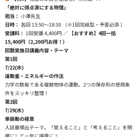
「絶対に得点源にする物理」
担当：
小澤先生
日時：
各回 15:50〜18:30 （※1回完結型・予習必須 ）
受講料：
1回受講 4,400円 ／
【おすすめ】4回一括
15,400円（2,200円お得！）
回数
実施日
講義内容・テーマ
第1回
7/22(水)
運動量・エネルギーの作法
力学の鉄板である複数物体の運動。2つの保存則の使用条
件をスッキリ整理！
第2回
7/29(水)
単振動の極意
入試最頻出テーマ。「覚えること」と「考えること」を明
確にして一気に得意に！