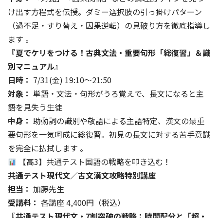
け出す方程式を伝授。ダミー選択肢の引っ掛けパターン
（過不足・すり替え・因果逆転）の見破り方を徹底指導し
ます 。
『夏でケリをつける！古典文法・重要句形「総復習」＆識
別マニュアル』
日時：
7/31(金) 19:10〜21:50
対象：
単語・文法・句形がうろ覚えで、長文になると主
語を見失う生徒
中身：
助動詞の識別や敬語による主語特定、漢文の最重
要句形を一気呵成に総復習。初見の長文に対する苦手意識
を完全に払拭します 。
【高3】共通テスト国語の戦略を叩き込む！
共通テスト現代文／古文漢文攻略特別講座
担当：
加藤先生
受講料：
各講座 4,400円（税込）
『共通テスト現代文・7割突破の戦略：時間配分と「超・