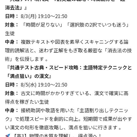
消去法」』
日時：
8/3(月) 19:10〜21:50
対象：
「時間が足りない」「選択肢の2択でいつも迷う」
生徒
中身：
複数テキストや図表を素早くスキャニングする論
理的読解法と、迷わず正解をもぎ取る厳密な「消去法の技
術」を伝授します 。
『共通テスト古典・スピード攻略：主語特定テクニックと
「満点狙い」の漢文』
日時：
8/5(水) 19:10〜21:50
対象：
古文に時間がかかりすぎている、漢文で確実に高
得点を稼ぎたい生徒
中身：
接続助詞や敬語を用いた「主語割り出しテクニッ
ク」で処理スピードを劇的に向上。短期間で成果が出やす
い漢文の句形を徹底攻略し、満点を狙いに行きます 。
【高3】物理の本質を理解し、得点源へ！