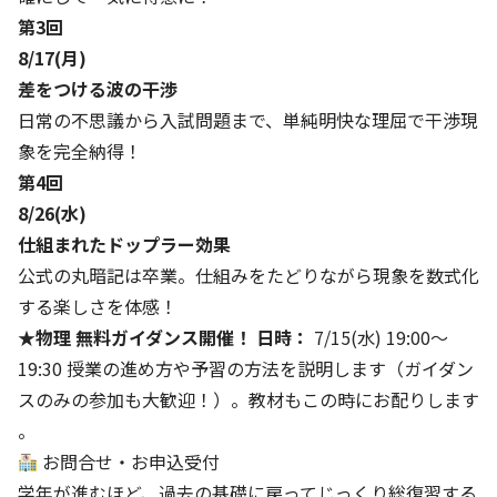
第3回
8/17(月)
差をつける波の干渉
日常の不思議から入試問題まで、単純明快な理屈で干渉現
象を完全納得！
第4回
8/26(水)
仕組まれたドップラー効果
公式の丸暗記は卒業。仕組みをたどりながら現象を数式化
する楽しさを体感！
★物理 無料ガイダンス開催！
日時：
7/15(水) 19:00〜
19:30 授業の進め方や予習の方法を説明します（ガイダン
スのみの参加も大歓迎！）。教材もこの時にお配りします
。
お問合せ・お申込受付
学年が進むほど、過去の基礎に戻ってじっくり総復習する