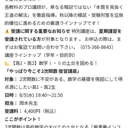
各教科のプロ講師が、単なる暗記ではない「本質を見抜く
王道の解法」を徹底指導。秋以降の模試・受験対策を圧倒
的優位に進めるための厳選ラインナップです！
受講に関する重要なお知らせ
特別講座は、
夏期講習を
受講されている方
が対象となります 。 お申込の際は、ま
ずはお電話でお問い合わせ下さい。（075-366-8643）
講座ラインナップ（学年・目的別）
【高1・高2】数学Ⅰ・Ⅱの土台を固める！
「やっぱり今こそ2次関数 復習講座」
対象：
2次関数に不安がある、数学の基礎を強固にして得
点源にしたい高1・高2生
日時：
8/5(水) 19:40〜21:50
担当：
岡本先生
受講料：
4,400円（税込）
ここがポイント！
2次関数は高校数学のすべての土台となる「最重要インフ