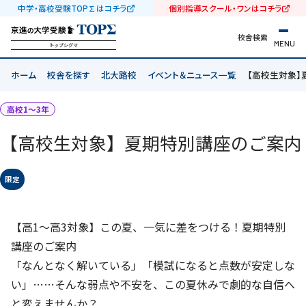
中学・高校受験TOP∑はコチラ
個別指導スクール・ワンはコチラ
校舎検索
MENU
トップシグマ
ホーム
校舎を探す
北大路校
イベント＆ニュース一覧
【高校生対象】
高校1〜3年
【高校生対象】夏期特別講座のご案内
限定
【高1〜高3対象】この夏、一気に差をつける！夏期特別
講座のご案内
「なんとなく解いている」「模試になると点数が安定しな
い」……そんな弱点や不安を、この夏休みで劇的な自信へ
と変えませんか？