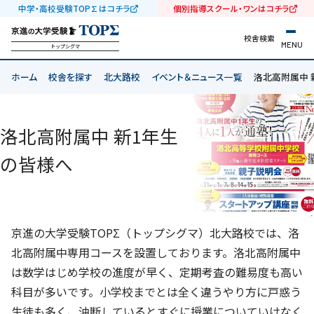
中学・高校受験TOP∑はコチラ
個別指導スクール・ワンはコチラ
校舎検索
MENU
トップシグマ
ホーム
校舎を探す
北大路校
イベント＆ニュース一覧
洛北高附属中 
洛北高附属中 新1年生
の皆様へ
京進の大学受験TOPΣ（トップシグマ）北大路校では、洛
北高附属中専用コースを設置しております。洛北高附属中
は数学はじめ学校の進度が早く、定期考査の難易度も高い
科目が多いです。小学校までとは全く違うやり方に戸惑う
生徒も多く、油断しているとすぐに授業についていけなく