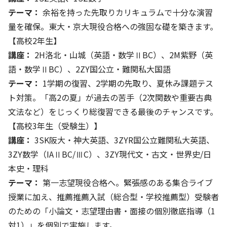
テーマ：
余裕を持った先取りカリキュラムで十分な演習
量を確保。東大・京大現役合格への強固な礎を築きます。
【高校2年生】
講座：
2H洛北・山城（英語・数学ⅡBC）、2M紫野（英
語・数学ⅡBC）、2ZY国公立・難関私大国語
テーマ：
1学期の復習、2学期の先取り、夏休み課題テス
ト対策。「高2の夏」が過去の苦手（2次関数や重要古典
文法など）をじっくり総復習できる最後のチャンスです。
【高校3年生（受験生）】
講座：
3SK阪大・神大英語、3ZYR国公立難関私大英語、
3ZY数学（IAⅡBC/ⅢC）、3ZY現代文・古文・世界史/日
本史・理科
テーマ：
第一志望現役合格へ。緊張感のある集合ライブ
授業に加え、推薦推薦入試（総合型・学校推薦型）受験者
のための「小論文・志望理由書・面接の個別徹底指導（1
対1）」を個別で実施します。