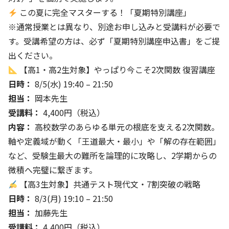
この夏に完全マスターする！「夏期特別講座」
※通常授業とは異なり、別途お申し込みと受講料が必要で
す。受講希望の方は、必ず「夏期特別講座申込書」をご提
出ください。
【高1・高2生対象】やっぱり今こそ2次関数 復習講座
日時：
8/5(水) 19:40 – 21:50
担当：
岡本先生
受講料：
4,400円（税込）
内容：
高校数学のあらゆる単元の根底を支える2次関数。
軸や定義域が動く「王道最大・最小」や「解の存在範囲」
など、受験生最大の難所を論理的に攻略し、2学期からの
微積へ完璧に繋ぎます。
【高3生対象】共通テスト現代文・7割突破の戦略
日時：
8/3(月) 19:10 – 21:50
担当：
加藤先生
受講料：
4,400円（税込）