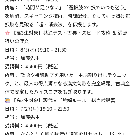
内容：
「時間が足りない」「選択肢の2択でいつも迷う」
を解消。スキャニング技術、時間配分、そして引っ掛け選
択肢を見破る「超・消去法」を伝授します。
【高3生対象】共通テスト古典・スピード攻略 ＆ 満点
狙いの漢文
日時：
8/5(水) 19:10 – 21:50
担当：
加藤先生
受講料：
4,400円（税込）
内容：
敬語や接続助詞を用いた「主語割り出しテクニッ
ク」と、最大の得点源となる漢文句形を完全網羅。古典全
体で安定したハイスコアをもぎ取ります。
【高3生対象】現代文「読解ルール」総点検講習
日時：
7/27(月) 19:10 – 21:50
担当：
加藤先生
受講料：
4,400円（税込）
内容：
なんとなく解く我流の読解をリセット。「対比」