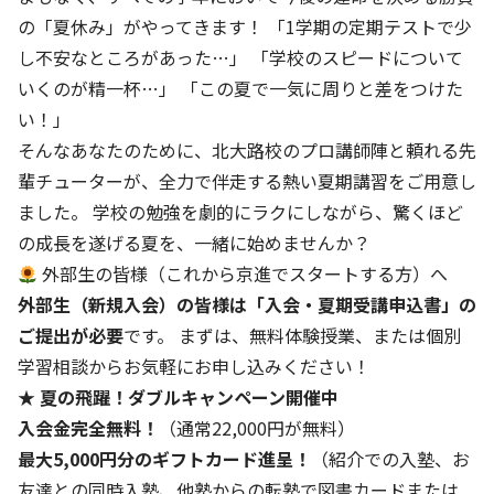
の「夏休み」がやってきます！ 「1学期の定期テストで少
し不安なところがあった…」 「学校のスピードについて
いくのが精一杯…」 「この夏で一気に周りと差をつけた
い！」
そんなあなたのために、北大路校のプロ講師陣と頼れる先
輩チューターが、全力で伴走する熱い夏期講習をご用意し
ました。 学校の勉強を劇的にラクにしながら、驚くほど
の成長を遂げる夏を、一緒に始めませんか？
外部生の皆様（これから京進でスタートする方）へ
外部生（新規入会）の皆様は「入会・夏期受講申込書」の
ご提出が必要
です。 まずは、無料体験授業、または個別
学習相談からお気軽にお申し込みください！
★ 夏の飛躍！ダブルキャンペーン開催中
入会金完全無料！
（通常22,000円が無料）
最大5,000円分のギフトカード進呈！
（紹介での入塾、お
友達との同時入塾、他塾からの転塾で図書カードまたは