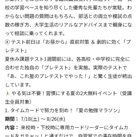
校の学習ペースを知り尽くした優秀な先輩たちが常駐。わ
からない問題の質問はもちろん、部活との両立や模試の点
数の稼ぎ方、大学生活のリアルなアドバイスまで親身にな
って相談に乗ってくれます。
④ テスト前日は「お昼から」直前対策 ＆ 劇的に効く「プ
レテスト」
夏休み課題テスト1週間前には、各高校・中学校に完全に
合わせた独自の「プレテスト」を実施。実際のテストで
「あ、これ塾のプレテストでやった！」と驚く生徒が続出
しています。
やる気は不要！習慣にする夏の2大無料イベント（受講
生全員対象）
1. タイムカードで努力を刻め！「夏の勉強マラソン」
期間：
7/18(土) 〜 8/26(水)
内容：
来校時・下校時に専用カードリーダーにタイムカ
ードをガチャッ！と通すだけで、自習室での滞在時間を自