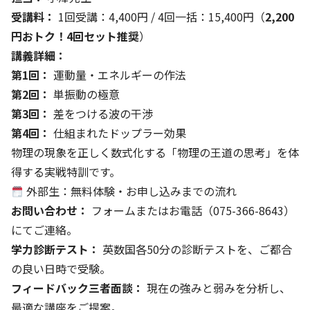
受講料：
1回受講：4,400円 / 4回一括：15,400円（
2,200
円おトク！4回セット推奨
）
講義詳細：
第1回：
運動量・エネルギーの作法
第2回：
単振動の極意
第3回：
差をつける波の干渉
第4回：
仕組まれたドップラー効果
物理の現象を正しく数式化する「物理の王道の思考」を体
得する実戦特訓です。
外部生：無料体験・お申し込みまでの流れ
お問い合わせ：
フォーム
またはお電話（075-366-8643）
にてご連絡。
学力診断テスト：
英数国各50分の診断テストを、ご都合
の良い日時で受験。
フィードバック三者面談：
現在の強みと弱みを分析し、
最適な講座をご提案。