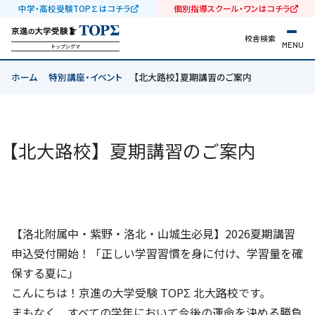
中学・高校受験TOP∑はコチラ
個別指導スクール・ワンはコチラ
校舎検索
MENU
トップシグマ
ホーム
特別講座・イベント
【北大路校】夏期講習のご案内
【北大路校】夏期講習のご案内
【洛北附属中・紫野・洛北・山城生必見】2026夏期講習
申込受付開始！「正しい学習習慣を身に付け、学習量を確
保する夏に」
こんにちは！京進の大学受験 TOPΣ 北大路校です。
まもなく、すべての学年において今後の運命を決める勝負