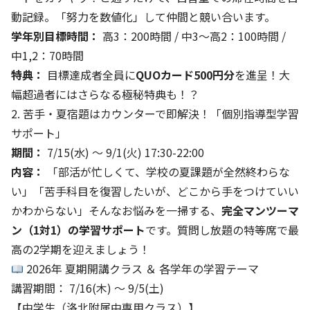
動記録。「努力を数値化」して仲間と競い合います。
学年別目標時間：
高3：200時間 / 中3〜高2：100時間 /
中1,2：70時間
特典：
目標達成者全員に
QUOカード500円分
を進呈！大
幅超過者にはさらなる極秘特典も！？
2. 苦手・夏宿題はカウンターで即解決！「個別指導型学習
サポート」
期間：
7/15(水) 〜 9/1(火) 17:30-22:00
内容：
「部活が忙しくて、学校の夏課題が全然終わらな
い」「苦手科目を復習したいが、どこから手をつけていい
かわからない」そんなお悩みを一掃する、
完全マンツーマ
ン（1対1）の学習サポート
です。質問し放題の特等席で最
高の2学期を迎えましょう！
2026年 夏期開講クラス ＆ 各学年の学習テーマ
講習期間： 7/16(木) 〜 9/5(土)
【中学生（洛北附属中専用クラス）】