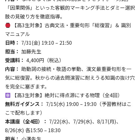
「因果関係」といった客観的マーキング手法とダミー選択
肢の見破り方を徹底指導。
【高3生対象】古典文法・重要句形「総復習」＆ 識別
マニュアル
日時：
7/31(金) 19:10 – 21:50
担当：
加藤先生
受講料：
4,400円（税込）
内容：
助動詞の接続・敬語の挙動、漢文最重要句形を一
気に総復習。秋からの過去問演習に耐えうる知識の抜け穴
を完全に塞ぎます。
【高3生対象】絶対に得点源にする物理（全4回）
無料ガイダンス：
7/15(水) 19:00 – 19:30（予習教材はこ
こで配布します）
本講座（全4回）：
7/22(水)、7/29(水)、8/17(月)、
8/26(水) 各15:50 – 18:30
担当：
小澤先生