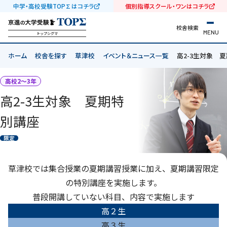
中学・高校受験TOP∑はコチラ
個別指導スクール・ワンはコチラ
校舎検索
MENU
トップシグマ
ホーム
校舎を探す
草津校
イベント＆ニュース一覧
高2-3生対象 
高校2〜3年
高2-3生対象 夏期特
別講座
限定
草津校では集合授業の夏期講習授業に加え、夏期講習限定
の特別講座を実施します。
普段開講していない科目、内容で実施します
高２生
高３生