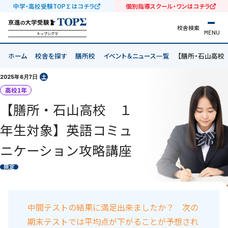
中学・高校受験TOP∑はコチラ
個別指導スクール・ワンはコチラ
校舎検索
MENU
トップシグマ
ホーム
校舎を探す
膳所校
イベント＆ニュース一覧
【膳所・石山高校
2025
年
6
7
土
月
日
高校1年
【膳所・石山高校 １
年生対象】英語コミュ
ニケーション攻略講座
限定
中間テストの結果に満足出来ましたか？ 次の
期末テストでは平均点が下がることが予想され