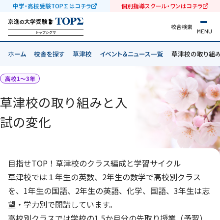
中学・高校受験TOP∑はコチラ
個別指導スクール・ワンはコチラ
校舎検索
MENU
トップシグマ
ホーム
校舎を探す
草津校
イベント＆ニュース一覧
草津校の取り組
高校1〜3年
草津校の取り組みと入
試の変化
目指せTOP！草津校のクラス編成と学習サイクル
草津校では１年生の英数、2年生の数学で高校別クラス
を、1年生の国語、2年生の英語、化学、国語、3年生は志
望・学力別で開講しています。
高校別クラスでは学校の1.5か月分の先取り授業（予習）